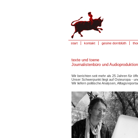
start
kontakt
gesine dornblüth
tho
texte und toene
Journalistenbüro und Audioproduktion
Wir berichten seit mehr als 25 Jahren für öf
Unser Schwerpunkt liegt auf Osteuropa - u
Wir liefern politische Analysen, Alltagsrepo